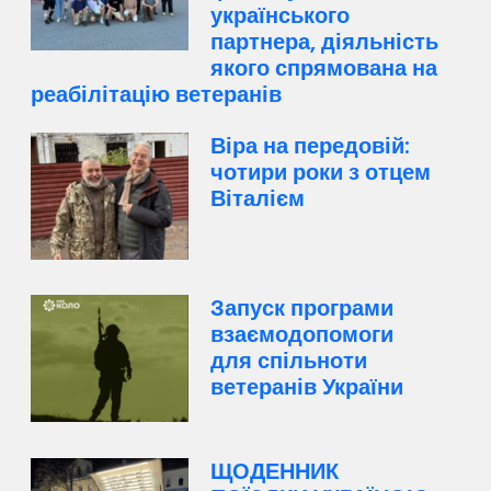
українського
партнера, діяльність
якого спрямована на
реабілітацію ветеранів
Віра на передовій:
чотири роки з отцем
Віталієм
Запуск програми
взаємодопомоги
для спільноти
ветеранів України
ЩОДЕННИК