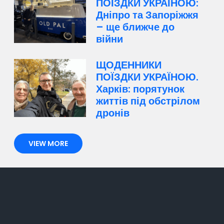
ПОЇЗДКИ УКРАЇНОЮ:
Дніпро та Запоріжжя
– ще ближче до
війни
ЩОДЕННИКИ
ПОЇЗДКИ УКРАЇНОЮ.
Харків: порятунок
життів під обстрілом
дронів
VIEW MORE