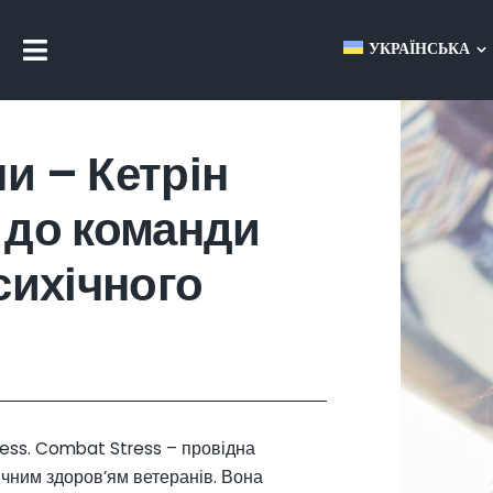
УКРАЇНСЬКА
Toggle
Navigation
и – Кетрін
 до команди
сихічного
ss. Combat Stress – провідна
хічним здоров’ям ветеранів. Вона