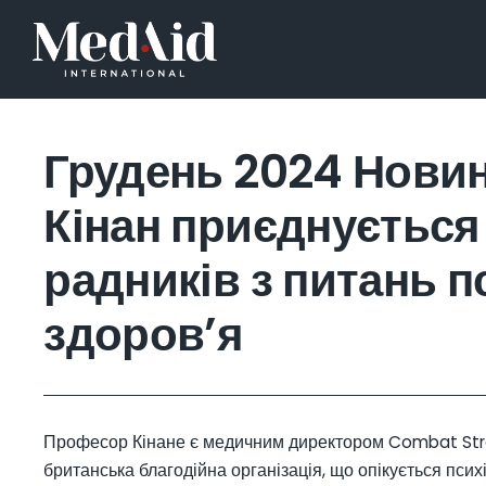
Skip
to
content
Головна
Грудень 2024 Новин
Про нас
Кінан приєднується
радників з питань п
Наша діяльність в Україні
здоров’я
Новини
пожертвувати
Професор Кінане є медичним директором Combat Stre
британська благодійна організація, що опікується пси
Зв’яжіться з нами