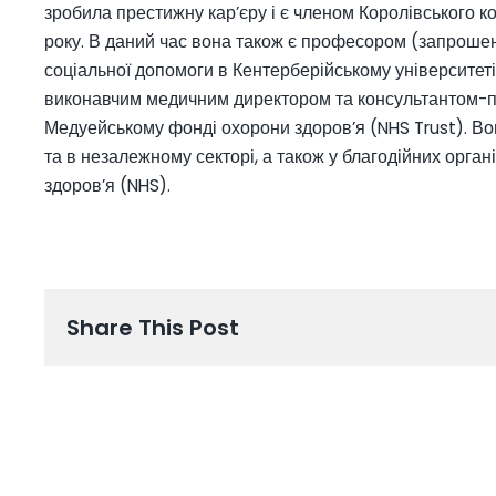
зробила престижну кар’єру і є членом Королівського к
року. В даний час вона також є професором (запроше
соціальної допомоги в Кентерберійському університет
виконавчим медичним директором та консультантом-п
Медуейському фонді охорони здоров’я (NHS Trust). В
та в незалежному секторі, а також у благодійних орган
здоров’я (NHS).
Share This Post