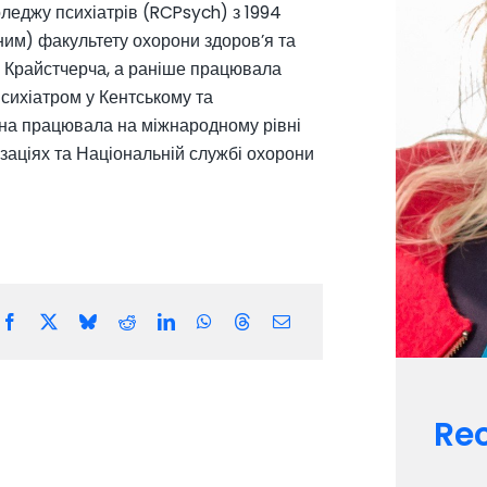
оледжу психіатрів (RCPsych) з 1994
ним) факультету охорони здоров’я та
і Крайстчерча, а раніше працювала
сихіатром у Кентському та
она працювала на міжнародному рівні
ізаціях та Національній службі охорони
Rec